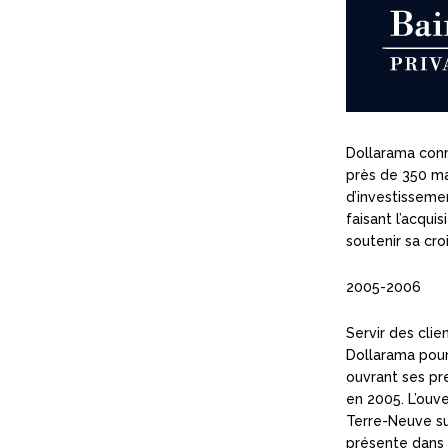
Dollarama conn
près de 350 ma
d’investissemen
faisant l’acquis
soutenir sa cro
2005-2006
Servir des clie
Dollarama pour
ouvrant ses pr
en 2005. L’ouv
Terre-Neuve su
présente dans 