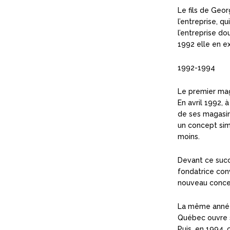
Le fils de Geor
l’entreprise, 
l’entreprise d
1992 elle en ex
1992-1994
Le premier ma
En avril 1992, 
de ses magasin
un concept simp
moins.
Devant ce succè
fondatrice con
nouveau conce
La même année,
Québec ouvre s
Puis, en 1994, c