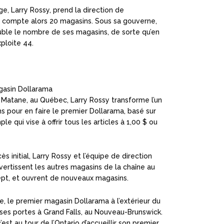
ge, Larry Rossy, prend la direction de
qui compte alors 20 magasins. Sous sa gouverne,
ouble le nombre de ses magasins, de sorte qu’en
ploite 44.
gasin Dollarama
à Matane, au Québec, Larry Rossy transforme l’un
s pour en faire le premier Dollarama, basé sur
le qui vise à offrir tous les articles à 1,00 $ ou
s initial, Larry Rossy et l’équipe de direction
vertissent les autres magasins de la chaîne au
pt, et ouvrent de nouveaux magasins.
 le premier magasin Dollarama à l’extérieur du
es portes à Grand Falls, au Nouveau-Brunswick.
’est au tour de l’Ontario d’accueillir son premier