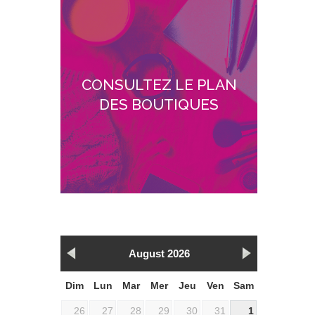
CONSULTEZ LE PLAN
DES BOUTIQUES
August 2026
Dim
Lun
Mar
Mer
Jeu
Ven
Sam
26
27
28
29
30
31
1