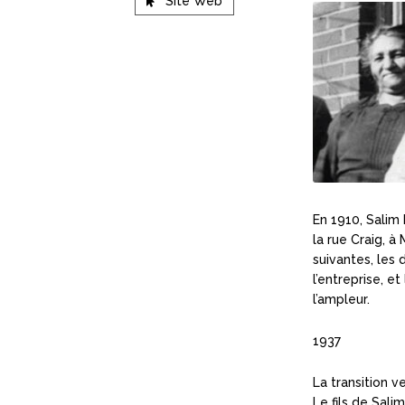
Site Web
En 1910, Salim 
la rue Craig, 
suivantes, les 
l’entreprise, e
l’ampleur.
1937
La transition 
Le fils de Sal